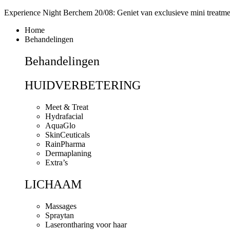
Ga
Experience Night Berchem 20/08: Geniet van exclusieve mini treatme
naar
Home
de
Behandelingen
inhoud
Behandelingen
HUIDVERBETERING
Meet & Treat
Hydrafacial
AquaGlo
SkinCeuticals
RainPharma
Dermaplaning
Extra’s
LICHAAM
Massages
Spraytan
Laserontharing voor haar