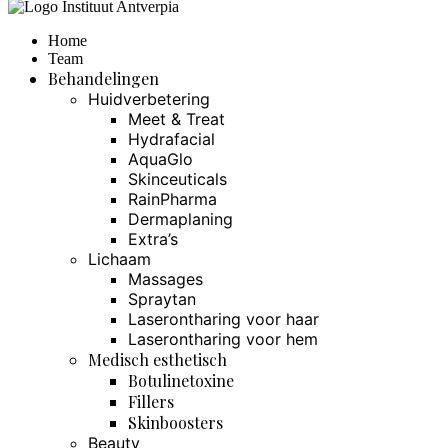
Home
Team
Behandelingen
Huidverbetering
Meet & Treat
Hydrafacial
AquaGlo
Skinceuticals
RainPharma
Dermaplaning
Extra’s
Lichaam
Massages
Spraytan
Laserontharing voor haar
Laserontharing voor hem
Medisch esthetisch
Botulinetoxine
Fillers
Skinboosters
Beauty